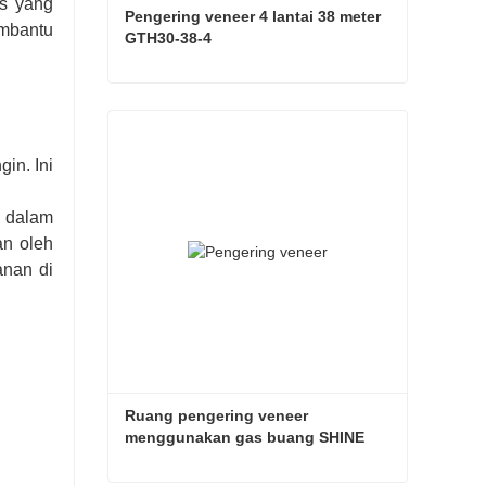
is yang
Pengering veneer 4 lantai 38 meter 
embantu
GTH30-38-4
Pengering veneer 4 lantai 38 meter GTH30-38-4
Hubungi sekarang
in. Ini
 dalam
an oleh
anan di
Ruang pengering veneer 
menggunakan gas buang SHINE 
GTH30-32-2