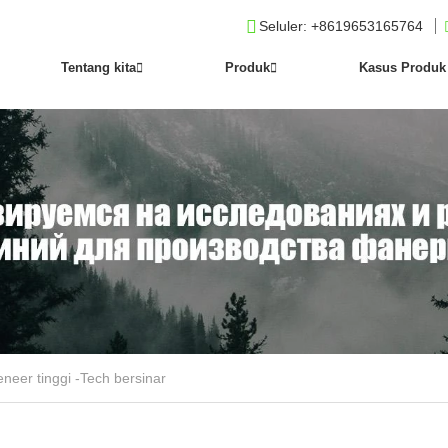
Seluler
: +8619653165764
Tentang kita
Produk
Kasus Produk
neer tinggi -Tech bersinar