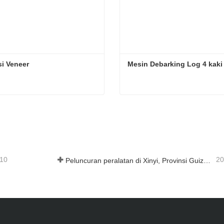
i Veneer
Mesin Debarking Log 4 kaki
i Veneer
Mesin Debarking Log 4 kak
ungi sekarang
Hubungi sekarang
-10
20
Peluncuran peralatan di Xinyi, Provinsi Guizhou, Tiongkok