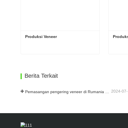
Produksi Veneer
Produks
Produksi Veneer
Produks
Hubungi sekarang
Hub
Berita Terkait
2024-07
Pemasangan pengering veneer di Rumania telah selesai.