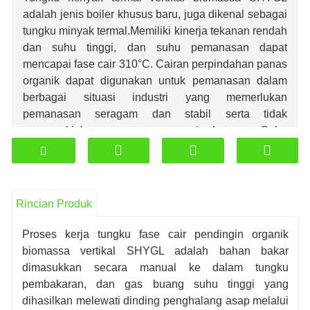
adalah jenis boiler khusus baru, juga dikenal sebagai
tungku minyak termal.Memiliki kinerja tekanan rendah
dan suhu tinggi, dan suhu pemanasan dapat
mencapai fase cair 310°C. Cairan perpindahan panas
organik dapat digunakan untuk pemanasan dalam
berbagai situasi industri yang memerlukan
pemanasan seragam dan stabil serta tidak
memungkinkan pemanasan api langsung.Suhu
pemanasan berkisar antara 150°C hingga 310°C.
Tungku vertikal berpendingin organik SHYGL
menggunakan batu bara dan biomassa sebagai
Rincian Produk
bahan bakar dan minyak termal sebagai medianya. Ia
menggunakan pompa sirkulasi minyak panas untuk
Proses kerja tungku fase cair pendingin organik
mensirkulasikan media dalam fase cair. Ini
biomassa vertikal SHYGL adalah bahan bakar
mentransfer energi panas ke peralatan pemanas, dan
dimasukkan secara manual ke dalam tungku
kemudian kembali ke tungku pemanas untuk
pembakaran, dan gas buang suhu tinggi yang
pemanasan ulang.Ini memiliki suhu pengoperasian
dihasilkan melewati dinding penghalang asap melalui