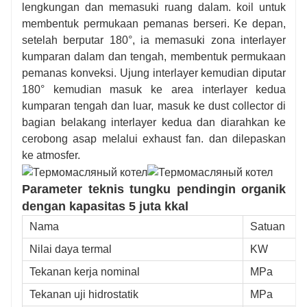
tinggi pada tekanan rendah, dan dapat mewujudkan
lengkungan dan memasuki ruang dalam. koil untuk
kontrol lingkungan pengoperasian dengan presisi
membentuk permukaan pemanas berseri. Ke depan,
tinggi. Sistem ini memiliki tingkat pemanfaatan panas
setelah berputar 180°, ia memasuki zona interlayer
yang tinggi, mudah dioperasikan dan dirawat, serta
kumparan dalam dan tengah, membentuk permukaan
merupakan peralatan pemanas pilihan pertama yang
pemanas konveksi. Ujung interlayer kemudian diputar
ideal yang aman, efisien, dan hemat energi.
180° kemudian masuk ke area interlayer kedua
kumparan tengah dan luar, masuk ke dust collector di
bagian belakang interlayer kedua dan diarahkan ke
cerobong asap melalui exhaust fan. dan dilepaskan
ke atmosfer.
Parameter teknis tungku pendingin organik
dengan kapasitas 5 juta kkal
Nama
Satuan
Nilai daya termal
KW
Tekanan kerja nominal
MPa
Tekanan uji hidrostatik
MPa