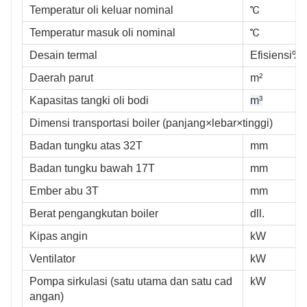
Temperatur oli keluar nominal
℃
Temperatur masuk oli nominal
℃
Desain termal
Efisiensi%
Daerah parut
m²
Kapasitas tangki oli bodi
m³
Dimensi transportasi boiler (panjang×lebar×tinggi)
Badan tungku atas 32T
mm
Badan tungku bawah 17T
mm
Ember abu 3T
mm
Berat pengangkutan boiler
dll.
Kipas angin
kW
Ventilator
kW
Pompa sirkulasi (satu utama dan satu cad
kW
angan)