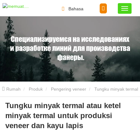
Bahasa
Rumah
Produk
Pengering veneer
Tungku minyak termal
Tungku minyak termal atau ketel
atau ketel minyak termal untuk produksi veneer dan kayu lapis
minyak termal untuk produksi
veneer dan kayu lapis