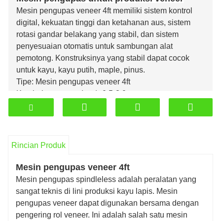
Mesin pengupas veneer 4ft memiliki sistem kontrol
digital, kekuatan tinggi dan ketahanan aus, sistem
rotasi gandar belakang yang stabil, dan sistem
penyesuaian otomatis untuk sambungan alat
pemotong. Konstruksinya yang stabil dapat cocok
untuk kayu, kayu putih, maple, pinus.
Tipe: Mesin pengupas veneer 4ft
Ketebalan veneer (mm): 0.5-3.0
Kecepatan produksi veneer (m / mnt): 30-120
(kecepatan yang dapat disesuaikan)
Panjang log maksimum (mm): 1500
Diameter log maksimum (mm): 500-600
Rincian Produk
Mesin pengupas veneer 4ft
Mesin pengupas spindleless adalah peralatan yang
sangat teknis di lini produksi kayu lapis. Mesin
pengupas veneer dapat digunakan bersama dengan
pengering rol veneer. Ini adalah salah satu mesin