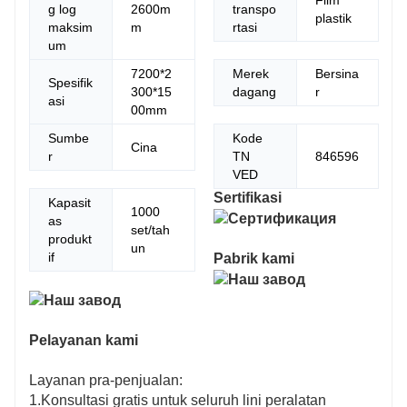
Film
g log
2600m
transpo
plastik
maksim
m
rtasi
um
7200*2
Merek
Bersina
Spesifik
300*15
dagang
r
asi
00mm
Sumbe
Kode
Cina
r
TN
846596
VED
Sertifikasi
Kapasit
1000
as
set/tah
produkt
un
if
Pabrik kami
Pelayanan kami
Layanan pra-penjualan:
1.Konsultasi gratis untuk seluruh lini peralatan