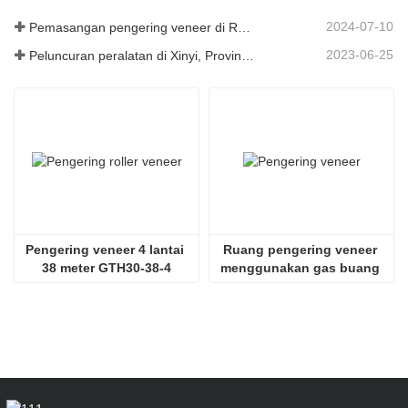
2024-07-10
Pemasangan pengering veneer di Rumania telah selesai.
2023-06-25
Peluncuran peralatan di Xinyi, Provinsi Guizhou, Tiongkok
Pengering veneer 4 lantai 
Ruang pengering veneer 
38 meter GTH30-38-4
menggunakan gas buang 
SHINE GTH30-32-2