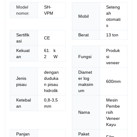
Model
SH-
Seteng
nomor.
VPM
ah
Mobil
otomati
s
Sertifik
Berat
13
ton
CE
asi
Kekuat
61.
k
Produk
an
2
W
Fungsi
si
veneer
dengan
Diamet
Jenis
duduka
er log
600mm
pisau
n pisau
maksim
hidrolik
um
Ketebal
0,8-3,5
Mesin
an
mm
Pembe
Nama
rsih
Veneer
Kayu
Panjan
Paket