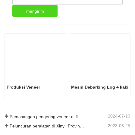
mengirim
Produksi Veneer
Mesin Debarking Log 4 kaki
2024-07-10
Pemasangan pengering veneer di Rumania telah selesai.
2023-06-25
Peluncuran peralatan di Xinyi, Provinsi Guizhou, Tiongkok