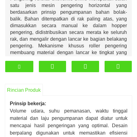
satu jenis mesin pengering horizontal yang
berdasarkan prinsip pengumpanan bahan bolak-
balik. Bahan ditempatkan di rak paling atas, yang
dimasukkan secara manual ke dalam hopper
pengering, didistribusikan secara merata ke seluruh
rak, dan mengalir dengan lancar ke bagian belakang
pengering. Mekanisme khusus roller pengering
membuang material dengan lancar ke tingkat yang
lebih rendah. Setelah proses pengeringan selesai,
bahan diangkut ke outlet di bagian depan pengering
untuk dibuang. Bahan-bahan di dalam pengering
didistribusikan secara merata dan logis, waktu
pengeringan pada suhu aliran udara sekitar 30 menit.
Rincian Produk
Sumber panasnya menggunakan pembakar proses
bawaan, yang dapat membakar limbah batang kayu,
Prinsip bekerja:
sehingga menghemat bahan mentah.
Volume udara, suhu pemanasan, waktu tinggal
material dan laju pengumpanan dapat diatur untuk
mencapai hasil pengeringan yang optimal. Desain
berpalang digunakan untuk memastikan efisiensi