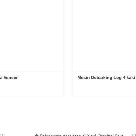
i Veneer
Mesin Debarking Log 4 kaki
i Veneer
Mesin Debarking Log 4 kak
ungi sekarang
Hubungi sekarang
-10
20
Peluncuran peralatan di Xinyi, Provinsi Guizhou, Tiongkok