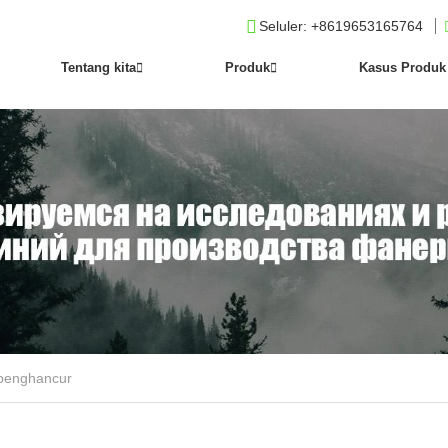
Seluler
: +8619653165764
Tentang kita
Produk
Kasus Produk
 penghancur