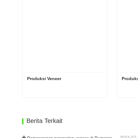
Produksi Veneer
Produks
Produksi Veneer
Produks
Hubungi sekarang
Hub
Berita Terkait
2024-07
Pemasangan pengering veneer di Rumania telah selesai.