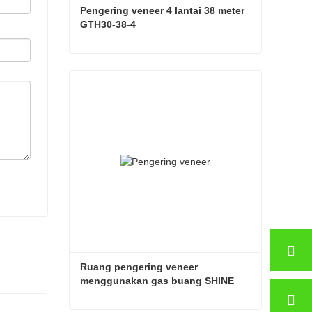
Pengering veneer 4 lantai 38 meter 
GTH30-38-4
Pengering veneer 4 lantai 38 meter GTH30-38-4
Hubungi sekarang
Ruang pengering veneer 
menggunakan gas buang SHINE 
GTH30-32-2