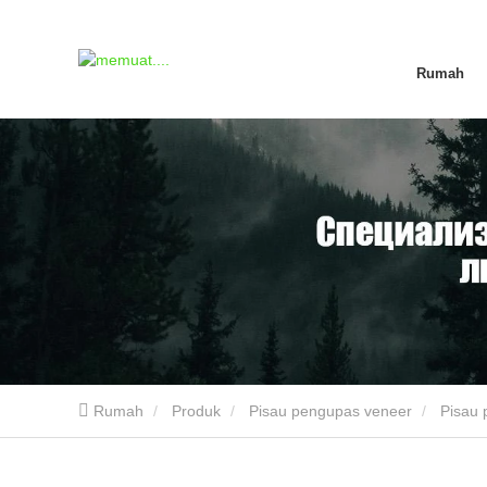
Rumah
Rumah
Produk
Pisau pengupas veneer
Pisau