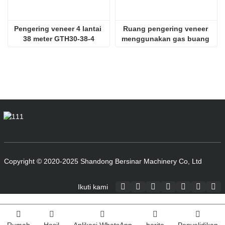
Pengering veneer 4 lantai 
Ruang pengering veneer 
38 meter GTH30-38-4
menggunakan gas buang 
SHINE GTH30-32-2
Copyright © 2020-2025 Shandong Bersinar Machinery Co, Ltd
Ikuti kami
Rumah
Hasil
Aplikasi WhatsApp
berita
Penyelidikan