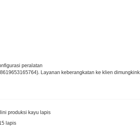
figurasi peralatan
 +8619653165764). Layanan keberangkatan ke klien dimungkink
ini produksi kayu lapis
15 lapis