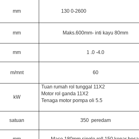
mm
130
0-2600
mm
Maks.600mm-
inti kayu 80mm
mm
1
.0
-4.0
m/mnt
60
Tuan rumah rol tunggal 11X2
Motor rol ganda 11X2
kW
Tenaga motor pompa oli 5.5
satuan
350
peredam
mm
Mace 180mm single roll 150 kepar besa