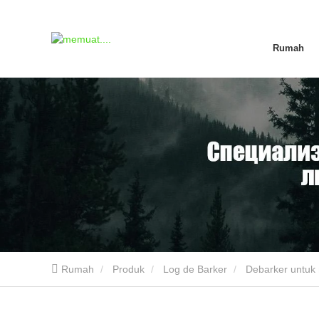
Rumah
Rumah
Produk
Log de Barker
Debarker untuk