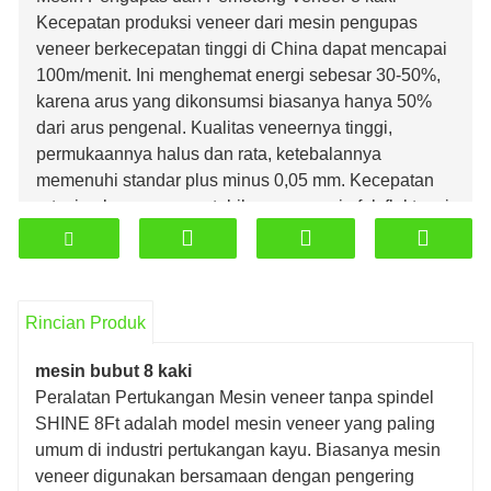
Kecepatan produksi veneer dari mesin pengupas
veneer berkecepatan tinggi di China dapat mencapai
100m/menit. Ini menghemat energi sebesar 30-50%,
karena arus yang dikonsumsi biasanya hanya 50%
dari arus pengenal. Kualitas veneernya tinggi,
permukaannya halus dan rata, ketebalannya
memenuhi standar plus minus 0,05 mm. Kecepatan
rotasi gulungan yang stabil mengurangi efek fluktuasi
tegangan.
Jenis: Pengupas Veneer 8 kaki.
Ketebalan veneer (mm): 0,6-2,6.
Kecepatan produksi veneer (m/mnt): 30-70
Rincian Produk
(kecepatan yang dapat disesuaikan).
Panjang log maksimum (mm): 2600.
mesin bubut 8 kaki
Diameter log maksimum (mm): maks 500mm. - inti
Peralatan Pertukangan Mesin veneer tanpa spindel
kayu 32 mm.
SHINE 8Ft adalah model mesin veneer yang paling
umum di industri pertukangan kayu. Biasanya mesin
veneer digunakan bersamaan dengan pengering