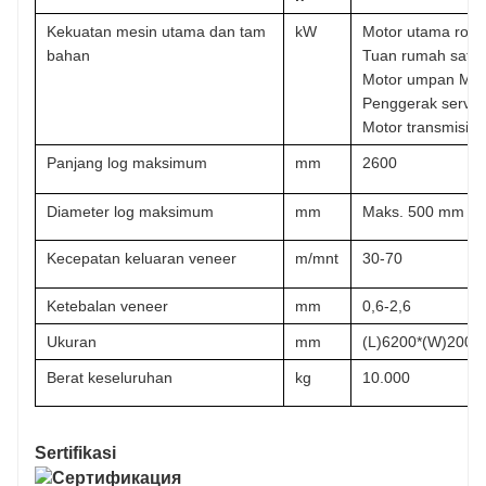
Kekuatan mesin utama dan tam
kW
Motor utama rol g
bahan
Tuan rumah satu 
Motor umpan Mot
Penggerak servo
Motor transmisi ro
Panjang log maksimum
mm
2600
Diameter log maksimum
mm
Maks. 500 mm - i
Kecepatan keluaran veneer
m/mnt
30-70
Ketebalan veneer
mm
0,6-2,6
Ukuran
mm
(L)6200*(W)2000
Berat keseluruhan
kg
10.000
Sertifikasi