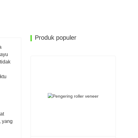
Produk populer
a
kayu
tidak
ktu
at
, yang