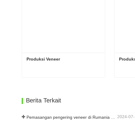
Produksi Veneer
Produks
Produksi Veneer
Produks
Hubungi sekarang
Hub
Berita Terkait
2024-07
Pemasangan pengering veneer di Rumania telah selesai.