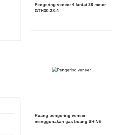
Pengering veneer 4 lantai 38 meter 
GTH30-38-4
Pengering veneer 4 lantai 38 meter GTH30-38-4
Hubungi sekarang
Ruang pengering veneer 
menggunakan gas buang SHINE 
GTH30-32-2