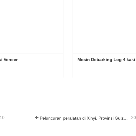
i Veneer
Mesin Debarking Log 4 kaki
i Veneer
Mesin Debarking Log 4 kak
ungi sekarang
Hubungi sekarang
-10
20
Peluncuran peralatan di Xinyi, Provinsi Guizhou, Tiongkok