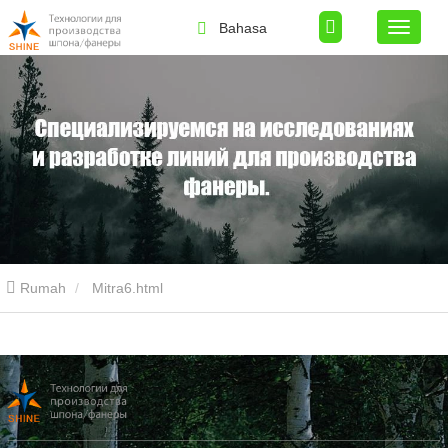
Bahasa
Rumah
Mitra6.html